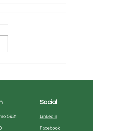
cios B2B, más allá del
Per-Click: Por qué tu
ategia digital necesita un
que 360
n
Social
omo 5931
Linkedin
0
Facebook