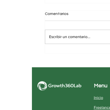
Comentarios
Escribir un comentario...
¿Por qué planificar en
bloques de tiempo puede
transformar tu trabajo
diario?
Menu
Inicio
​Freelanc