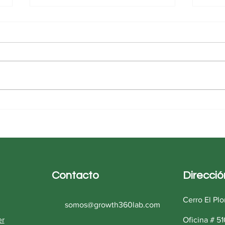
Cómo el Marketing Digital
Nego
360 Impulsa el Revenue
Pay-
Management en Hoteles y
estr
Propiedades de Airbnb
enfo
Contacto
Direcció
Cerro El Pl
somos@growth360lab.com
er
Oficina # 51