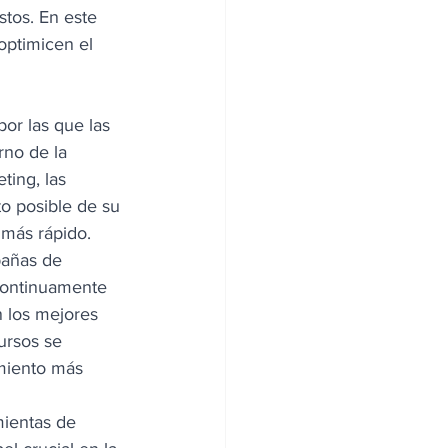
tos. En este 
optimicen el 
por las que las 
no de la 
ting, las 
o posible de su 
 más rápido. 
pañas de 
 continuamente 
 los mejores 
ursos se 
miento más 
mientas de 