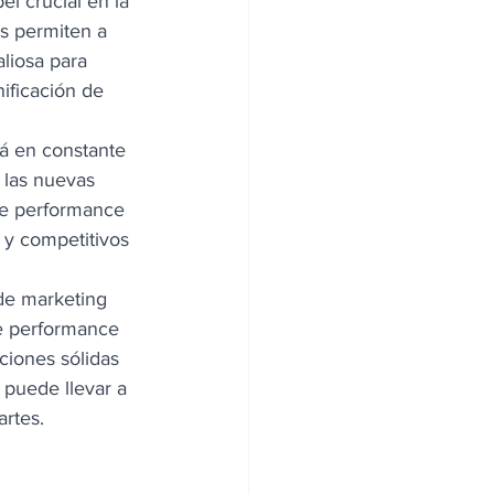
l crucial en la 
s permiten a 
liosa para 
ificación de 
á en constante 
 las nuevas 
de performance 
 y competitivos 
 de marketing 
e performance 
ciones sólidas 
 puede llevar a 
rtes. 