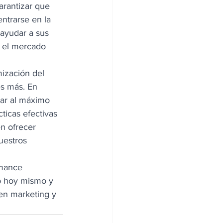
rantizar que 
ntrarse en la 
 ayudar a sus 
n el mercado 
ización del 
s más. En 
ar al máximo 
ticas efectivas 
n ofrecer 
uestros 
rmance 
b hoy mismo y 
en marketing y 